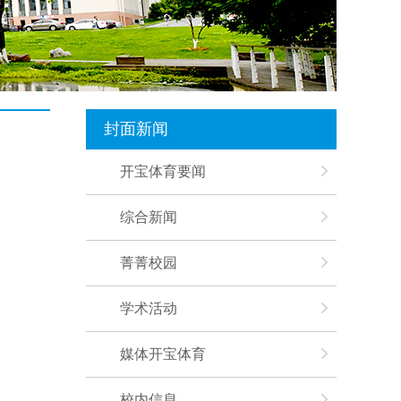
封面新闻
开宝体育要闻
综合新闻
菁菁校园
学术活动
媒体开宝体育
校内信息