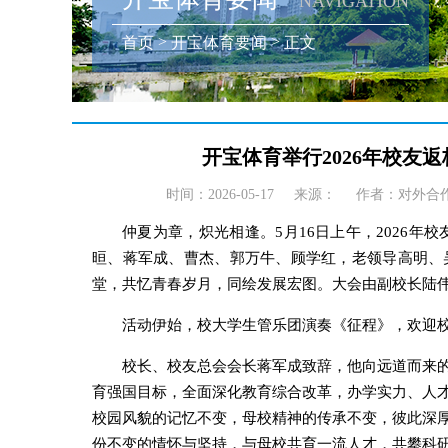
NAVIGATION
>
>
首页
开宝体育要闻
正文
开宝体育举行2026年校友返
时间：2026-05-17
来源：
作者：对外合
仲夏为章，炽光相逢。5月16日上午，2026年
晅、蒋军成、曹杰、郭万牛、顾学红，老领导高明、
堂，共忆青春岁月，同绘发展宏图。大会由副校长陆
活动伊始，校大学生管乐团演奏《征程》，欢迎
校长、校友总会会长蒋军成致辞，他向远道而来
育强国目标，全面深化教育综合改革，办学实力、人
校园风貌的记忆不变，母校精神的传承不变，彼此深
份不变的情怀与坚持，与母校共育一流人才，共攀科