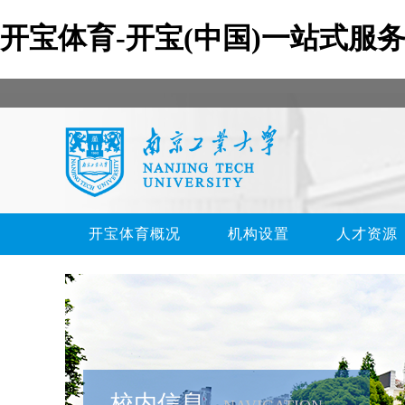
开宝体育-开宝(中国)一站式服
开宝体育概况
机构设置
人才资源
信息服务
校内信息