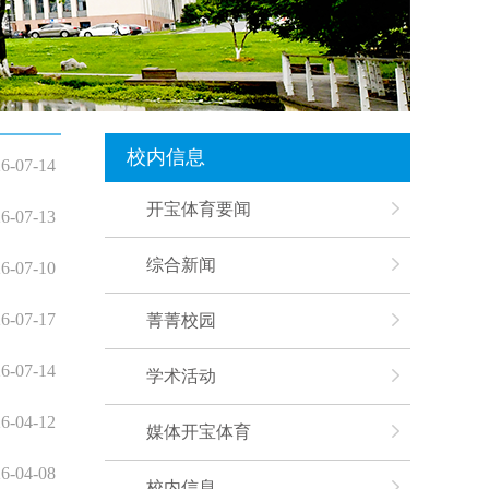
校内信息
6-07-14
开宝体育要闻
6-07-13
综合新闻
6-07-10
6-07-17
菁菁校园
6-07-14
学术活动
6-04-12
媒体开宝体育
6-04-08
校内信息