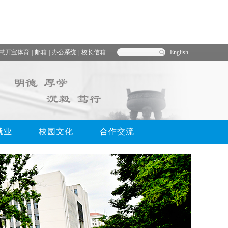
慧开宝体育
|
邮箱
|
办公系统
|
校长信箱
English
就业
校园文化
合作交流