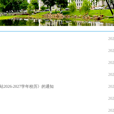
202
202
202
202
026-2027学年校历》的通知
202
202
202