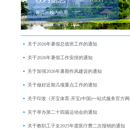
NAVIGATION
>
首页
校内信息
关于2026年暑假总值班工作的通知
关于2026年暑假工作安排的通知
关于加强2026年暑期作风建设的通知
关于做好近期几项重点工作的通知
关于印发《开宝体育-开宝(中国)一站式服务官方网站2
关于举办第二十四届运动会的通知
关于教职工子女2025年度医疗费二次报销的通知